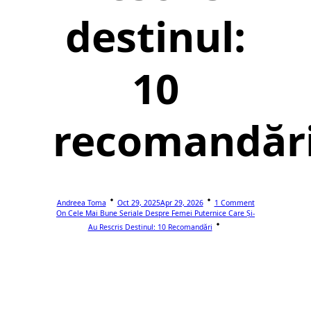
destinul:
10
recomandăr
Andreea Toma
Oct 29, 2025
Apr 29, 2026
1 Comment
On Cele Mai Bune Seriale Despre Femei Puternice Care Și-
Au Rescris Destinul: 10 Recomandări