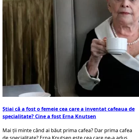
Știai că a fost o femeie cea care a inventat cafeaua de
specialitate? Cine a fost Erna Knutsen
Mai ții minte când ai băut prima cafea? Dar prima cafea
de specialitate? Erna Knutsen este cea care ne-a adus