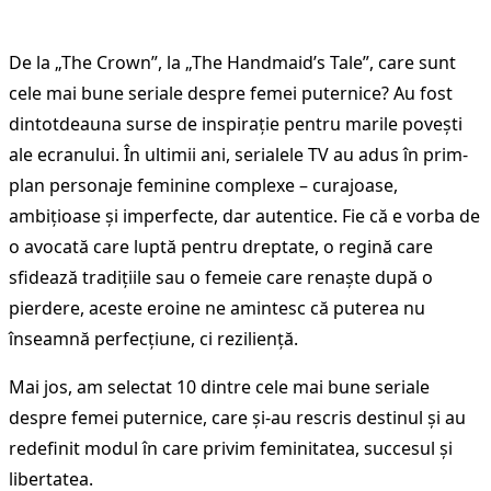
De la „The Crown”, la „The Handmaid’s Tale”, care sunt
cele mai bune seriale despre femei puternice? Au fost
dintotdeauna surse de inspirație pentru marile povești
ale ecranului. În ultimii ani, serialele TV au adus în prim-
plan personaje feminine complexe – curajoase,
ambițioase și imperfecte, dar autentice. Fie că e vorba de
o avocată care luptă pentru dreptate, o regină care
sfidează tradițiile sau o femeie care renaște după o
pierdere, aceste eroine ne amintesc că puterea nu
înseamnă perfecțiune, ci reziliență.
Mai jos, am selectat 10 dintre cele mai bune seriale
despre femei puternice, care și-au rescris destinul și au
redefinit modul în care privim feminitatea, succesul și
libertatea.