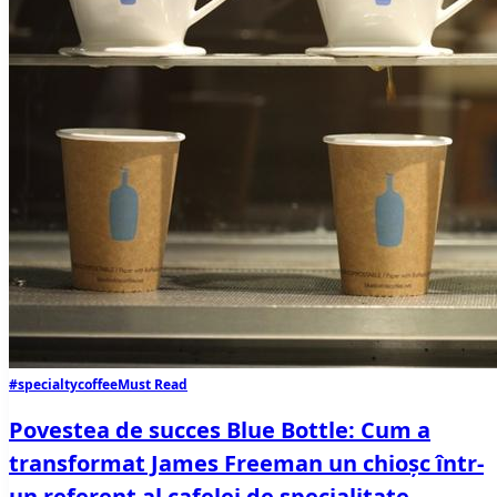
#specialtycoffee
Must Read
Povestea de succes Blue Bottle: Cum a
transformat James Freeman un chioșc într-
un referent al cafelei de specialitate