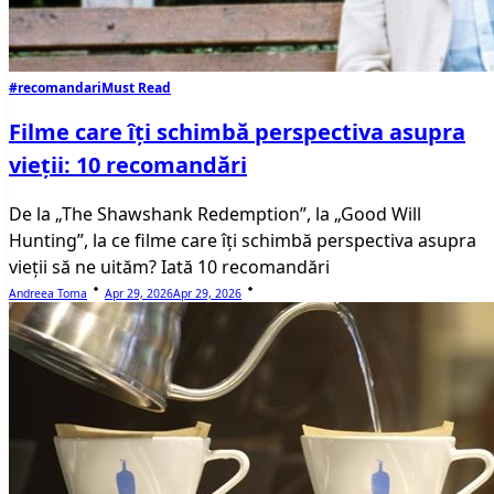
#recomandari
Must Read
Filme care îți schimbă perspectiva asupra
vieții: 10 recomandări
De la „The Shawshank Redemption”, la „Good Will
Hunting”, la ce filme care îți schimbă perspectiva asupra
vieții să ne uităm? Iată 10 recomandări
Andreea Toma
Apr 29, 2026
Apr 29, 2026