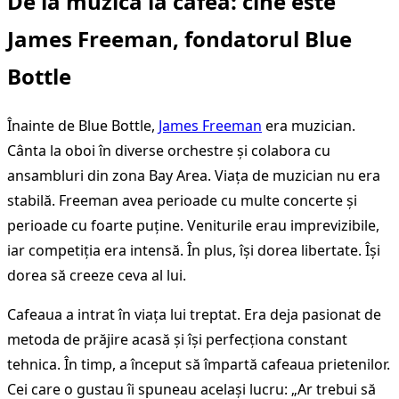
De la muzică la cafea: cine este
James Freeman
, fondatorul Blue
Bottle
Înainte de Blue Bottle,
James Freeman
era muzician.
Cânta la oboi în diverse orchestre și colabora cu
ansambluri din zona Bay Area. Viața de muzician nu era
stabilă. Freeman avea perioade cu multe concerte și
perioade cu foarte puține. Veniturile erau imprevizibile,
iar competiția era intensă. În plus, își dorea libertate. Își
dorea să creeze ceva al lui.
Cafeaua a intrat în viața lui treptat. Era deja pasionat de
metoda de prăjire acasă și își perfecționa constant
tehnica. În timp, a început să împartă cafeaua prietenilor.
Cei care o gustau îi spuneau același lucru: „Ar trebui să