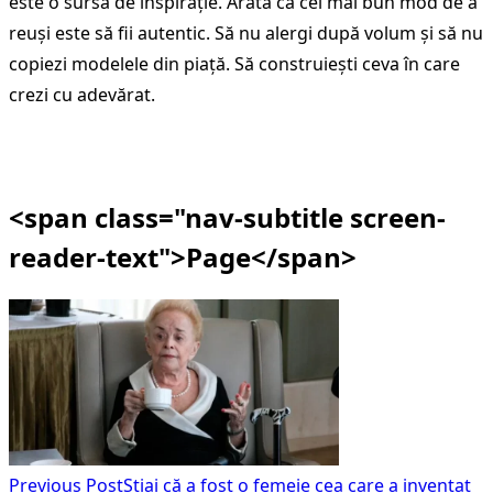
este o sursă de inspirație. Arată că cel mai bun mod de a
reuși este să fii autentic. Să nu alergi după volum și să nu
copiezi modelele din piață. Să construiești ceva în care
crezi cu adevărat.
<span class="nav-subtitle screen-
reader-text">Page</span>
Previous Post
Știai că a fost o femeie cea care a inventat