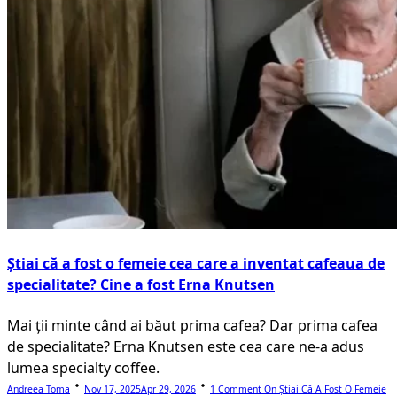
Știai că a fost o femeie cea care a inventat cafeaua de
specialitate? Cine a fost Erna Knutsen
Mai ții minte când ai băut prima cafea? Dar prima cafea
de specialitate? Erna Knutsen este cea care ne-a adus
lumea specialty coffee.
Andreea Toma
Nov 17, 2025
Apr 29, 2026
1 Comment
On Știai Că A Fost O Femeie