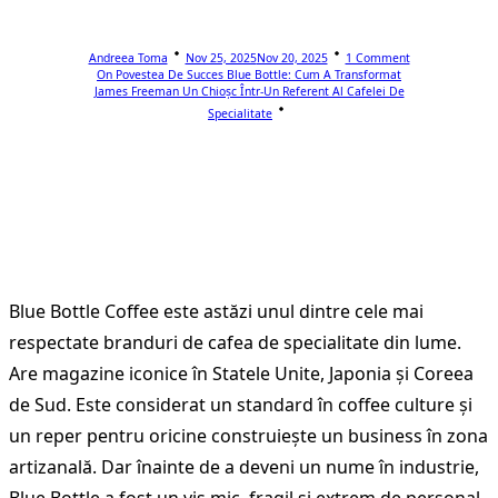
Andreea Toma
Nov 25, 2025
Nov 20, 2025
1 Comment
On Povestea De Succes Blue Bottle: Cum A Transformat
James Freeman Un Chioșc Într-Un Referent Al Cafelei De
Specialitate
Blue Bottle Coffee este astăzi unul dintre cele mai
respectate branduri de cafea de specialitate din lume.
Are magazine iconice în Statele Unite, Japonia și Coreea
de Sud. Este considerat un standard în coffee culture și
un reper pentru oricine construiește un business în zona
artizanală. Dar înainte de a deveni un nume în industrie,
Blue Bottle a fost un vis mic, fragil și extrem de personal.